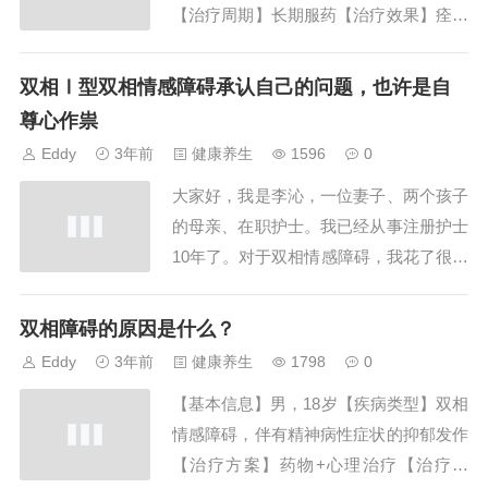
【治疗周期】长期服药【治疗效果】痊愈
一、初识患者那是8年前，当时我正在出
门诊，父亲陪着他来的情感治愈，小白当
双相Ⅰ型双相情感障碍承认自己的问题，也许是自
时上高一，看上去特高兴的样子，话多,
尊心作祟
语速快速，精力很充沛，自诉...
Eddy
3年前
健康养生
1596
0
大家好，我是李沁，一位妻子、两个孩子
的母亲、在职护士。我已经从事注册护士
10年了。对于双相情感障碍，我花了很多
年才承认自己的问题，也许是自尊心作祟
羞于承认，也许是压根不觉得是一种病。
双相障碍的原因是什么？
当初有相关症状的时候，我觉得我是护
Eddy
3年前
健康养生
1798
0
士，我应该分配药物、去照...
【基本信息】男，18岁【疾病类型】双相
情感障碍，伴有精神病性症状的抑郁发作
【治疗方案】药物+心理治疗【治疗周