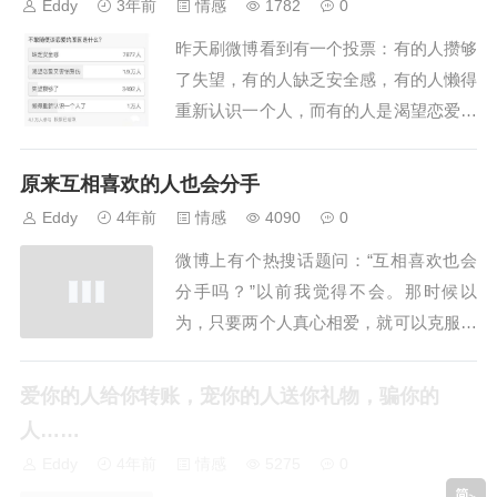
Eddy
3年前
情感
1782
0
而是从细节出发，以原始...
昨天刷微博看到有一个投票：有的人攒够
了失望，有的人缺乏安全感，有的人懒得
重新认识一个人，而有的人是渴望恋爱但
又害怕受伤。记得以前看到过这样一句
话：“被喜欢”是一种天赋，“喜欢”是一种
原来互相喜欢的人也会分手
能力。许多人都具有这种“被喜欢”的天
Eddy
4年前
情感
4090
0
赋，但却缺少那一份“喜...
微博上有个热搜话题问：“互相喜欢也会
分手吗？”以前我觉得不会。那时候以
为，只要两个人真心相爱，就可以克服一
切阻碍。因为真爱是可以迎万难的。后来
几经分分合合，才发现：就算爱得刻骨铭
爱你的人给你转账，宠你的人送你礼物，骗你的
心，最后还是难逃分开的宿命。就像热搜
人……
里这句话说的：“有的人注定...
Eddy
4年前
情感
5275
0