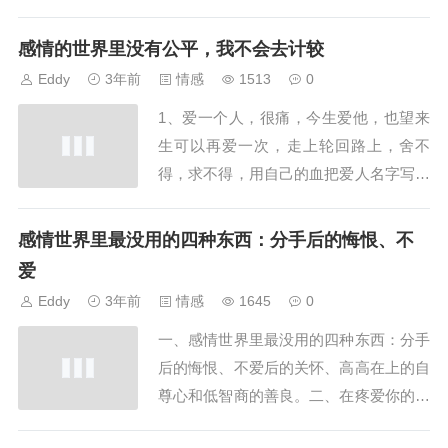
一起过后，每天都是吵不完的架，生不完
的气，有些男女甚至因为选择了对方，生
感情的世界里没有公平，我不会去计较
活直接就从天堂，一下子坠入了地狱。当
Eddy
3年前
情感
1513
0
自己的经历，完全和想象不...
1、爱一个人，很痛，今生爱他，也望来
生可以再爱一次，走上轮回路上，舍不
得，求不得，用自己的血把爱人名字写下
来，为什么？就是想三生石起灵光，给自
己爱人见到自己的心愿，就是想来生再爱
感情世界里最没用的四种东西：分手后的悔恨、不
一次，今生我们重遇，又有多少人可以记
爱
起前生人。2、许多女孩搞不...
Eddy
3年前
情感
1645
0
一、感情世界里最没用的四种东西：分手
后的悔恨、不爱后的关怀、高高在上的自
尊心和低智商的善良。二、在疼爱你的人
面前，你永远都只是个孩子；在不爱你的