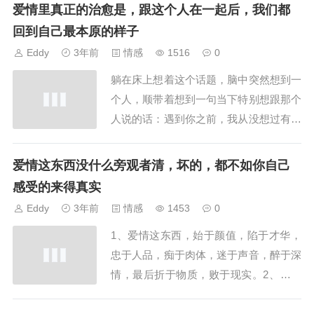
人面前，你永远只能做条汉子。三、真
爱情里真正的治愈是，跟这个人在一起后，我们都
爱，就是奔结果去的。没结果的，只能叫
回到自己最本原的样子
曾爱过。无论你爱过谁，结果...
Eddy
3年前
情感
1516
0
躺在床上想着这个话题，脑中突然想到一
个人，顺带着想到一句当下特别想跟那个
人说的话：遇到你之前，我从没想过有一
天我会跟你这样的人相处；遇到你之后，
那么坚强，曾经打碎牙都只会默自往嘴里
爱情这东西没什么旁观者清，坏的，都不如你自己
吞的我感觉自己又变成了个小女孩，开始
感受的来得真实
会喊疼，会跟你说自己很难...
Eddy
3年前
情感
1453
0
1、爱情这东西，始于颜值，陷于才华，
忠于人品，痴于肉体，迷于声音，醉于深
情，最后折于物质，败于现实。2、成年
人恋爱需要：物质，仪式感，惊喜，安全
感。感情中所有的安全感，其实很简单，