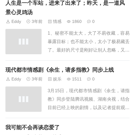
人生是一个车站，进来了出来了；昨天，是一道风
与旁人保持距离，与爱人保持深情。3、
景心灵鸡汤
如果你真的深爱一个人，那...
Eddy
3年前
情感
1860
0
1、秘密不能太大，大了不易收藏，容易
暴露目标；也不能太小，太小了极易藏丢
了。最好的尺寸是刚好让别人忽略，又正
好够自己揣着偷笑。2、爱情以笑开始，
以吻转浓，以泪结束。当你哭着降临人世
现代都市情感剧《余生，请多指教》同步上线
时，身边的每个人都在为此欢笑，好好生
Eddy
3年前
娱乐
1511
0
活吧，这样你就能含笑离开...
3月15日，现代都市情感剧《余生，请指
教》同步登陆腾讯视频、湖南央视，结合
目前已经上映的剧情，以及记者提前观影
的感受，《余生请多多指教》颇有几分意
想不到的惊喜，帅哥美女、甜甜的感情等
我可能不会再谈恋爱了
元素自然少不了，但该剧不单单是感情，