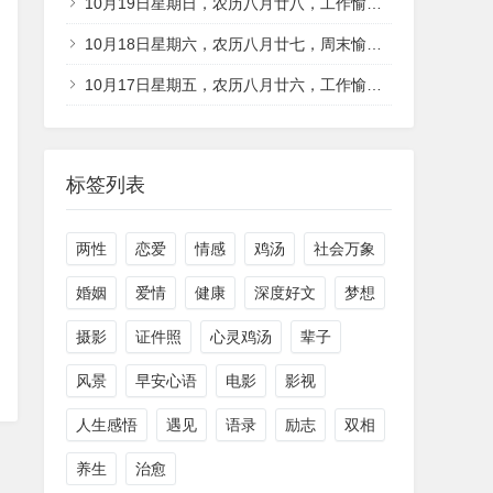
10月19日星期日，农历八月廿八，工作愉快，平安喜乐
10月18日星期六，农历八月廿七，周末愉快，平安喜乐
10月17日星期五，农历八月廿六，工作愉快，平安喜乐
标签列表
两性
恋爱
情感
鸡汤
社会万象
婚姻
爱情
健康
深度好文
梦想
摄影
证件照
心灵鸡汤
辈子
风景
早安心语
电影
影视
人生感悟
遇见
语录
励志
双相
养生
治愈