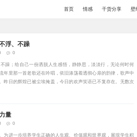
首页
情感
干货分享
壁
不浮、不躁
0
0
、不躁；给自己一份洒脱人生感悟，静静思，淡淡行，无论何时何
流年里那一首老歌还在吟唱，依旧涤荡着透彻心扉的韵律，歌声中
。昨日的辉煌已被尘埃掩盖，今日的欢声笑语已不复存在。无数次
力量
8
0
。为进一步培养学生正确的人生观、价值观和世界观，展现学生积