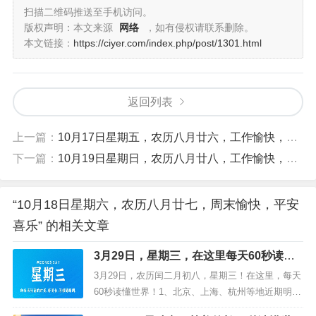
上。
扫描二维码推送至手机访问。
版权声明：本文来源
网络
，如有侵权请联系删除。
出处：北齐·颜之推《颜氏家训·勉学》：“邺下谚曰：博士
本文链接：
https://ciyer.com/index.php/post/1301.html
买驴，书券三纸，未有驴字。”
每日一语
返回列表
缺少食物和酒，爱情是冷的。 —— 佚名
上一篇：
10月17日星期五，农历八月廿六，工作愉快，平安喜乐
下一篇：
10月19日星期日，农历八月廿八，工作愉快，平安喜乐
“10月18日星期六，农历八月廿七，周末愉快，平安
喜乐” 的相关文章
3月29日，星期三，在这里每天60秒读懂
世界！
3月29日，农历闰二月初八，星期三！在这里，每天
60秒读懂世界！1、北京、上海、杭州等地近期明
确：将有序放开设摊、允许外摆；2、网信办：严厉