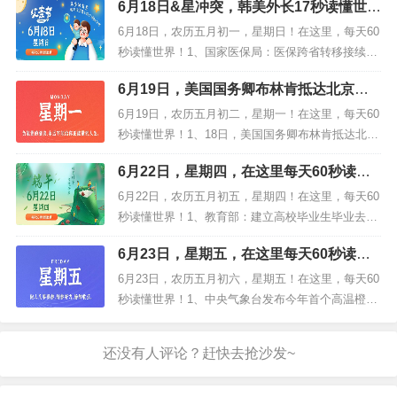
6月18日&星冲突，韩美外长17秒读懂世界
打击网上恶意损害企业和企业家形象声誉等违法违
（6月17日，美媒今日必读）
规行为；3、厦门调整限购政策：厦门户籍单身人士
6月18日，农历五月初一，星期日！在这里，每天60
可购第二套...
秒读懂世界！1、国家医保局：医保跨省转移接续期
将缩至15个工作日，凭医保二维码或刷脸就可看病
6月19日，美国国务卿布林肯抵达北京，
买药；2、江西通报"鸭脖事件"调查结果：判定为鼠
开启为期两天的访华之旅（6月19日农历
头，被食堂于事发当日丢弃。吊销涉事...
6月19日，农历五月初二，星期一！在这里，每天60
五月初二，必须远之期，但必须远之期）
秒读懂世界！1、18日，美国国务卿布林肯抵达北
京，开启为期两天的访华之旅，专家：布林肯访华
6月22日，星期四，在这里每天60秒读懂
意在11月APEC峰会；2、国家防总：将防汛四级应
世界！
急响应范围扩展至广西、江苏、浙江、安徽、江
6月22日，农历五月初五，星期四！在这里，每天60
西、湖北...
秒读懂世界！1、教育部：建立高校毕业生毕业去向
登记制度；三部门：新能源汽车免征购置税延续至2
6月23日，星期五，在这里每天60秒读懂
025年底，2026-2027年减半征收；2、广州拟限
世界！
行"电驴"：不到6人就拥有1...
6月23日，农历五月初六，星期五！在这里，每天60
秒读懂世界！1、中央气象台发布今年首个高温橙色
预警：多地超过40℃，未来十天，京津冀、河南、
山东、内蒙古等地有高温灾害中风险，户外活动注
意中暑或热射病；2、知名品牌"拉夏贝尔"...