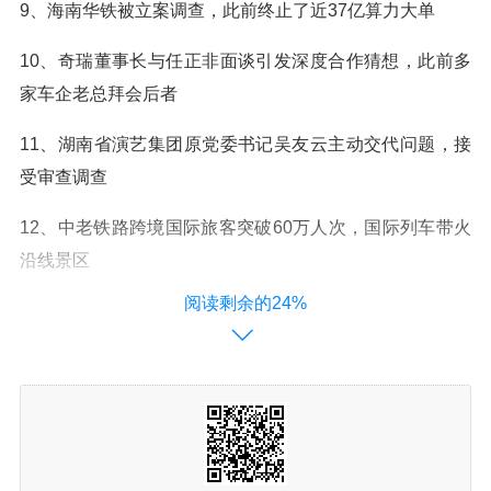
9、海南华铁被立案调查，此前终止了近37亿算力大单
10、奇瑞董事长与任正非面谈引发深度合作猜想，此前多
家车企老总拜会后者
11、湖南省演艺集团原党委书记吴友云主动交代问题，接
受审查调查
12、中老铁路跨境国际旅客突破60万人次，国际列车带火
沿线景区
阅读剩余的24%
天天成语
博士买驴(bó shì mǎi lǘ)
释义：博士：古时官名。博士买了一头驴子，写了三纸契
约，没有一个“驴”字。讥讽写文章长篇累牍而说不到点子