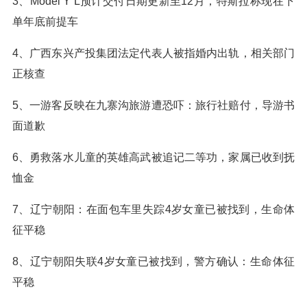
3、Model Y L预计交付日期更新至12月，特斯拉称现在下
单年底前提车
4、广西东兴产投集团法定代表人被指婚内出轨，相关部门
正核查
5、一游客反映在九寨沟旅游遭恐吓：旅行社赔付，导游书
面道歉
6、勇救落水儿童的英雄高武被追记二等功，家属已收到抚
恤金
7、辽宁朝阳：在面包车里失踪4岁女童已被找到，生命体
征平稳
8、辽宁朝阳失联4岁女童已被找到，警方确认：生命体征
平稳