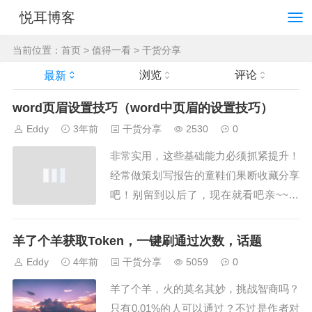
悦耳博客
当前位置：
首页
>
值得一看
>
干货分享
浏览
评论
最新
word页眉设置技巧（word中页眉的设置技巧）
Eddy
3年前
干货分享
2530
0
非常实用，这些基础能力必须抓紧提升！
经常做策划写报告的童鞋们果断收藏分享
吧！别留到以后了，现在就看吧亲~~10
年大厂工作经验的同学总结的Word骨灰
级操作大全：1.问：WORD里边怎样设置
羊了个羊获取Token，一键刷通过次数，话题
每页不同的页眉？如何使不同的章节显示
Eddy
4年前
干货分享
5059
0
的页眉不同？答：...
羊了个羊，火的莫名其妙，挑战智商吗？
只有0.01%的人可以通过？不过是作者对