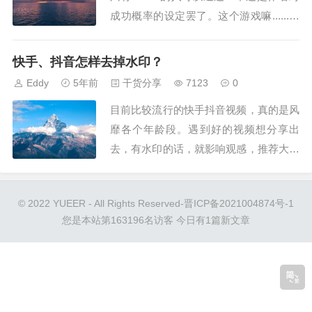
成功概率的设定罢了。这个游戏嘛......懂
的都懂，本人也不想不做任何评价（个人
的认知对于不同观点和立场的人就是所谓
快手、抖音怎样去掉水印？
的偏见呗），不懂的你试玩下就明白了。
Eddy
5年前
干货分享
7123
0
它是个啥玩意...
目前比较流行的快手抖音视频，真的是风
靡各个年龄段。遇到好的视频想分享出
去，有水印的话，就影响观感，推荐大家
一个简单有效的方法，除去水印。快手视
频怎么去掉快手的ID号水印。去除视频水
© 2022 YUEER - All Rights Reserved-
晋ICP备2021004874号-1
印只需三步，即可完全去除，操作简单，
您是本站第163196名访客 今日有1篇新文章
使用方便。第一步:打开快...