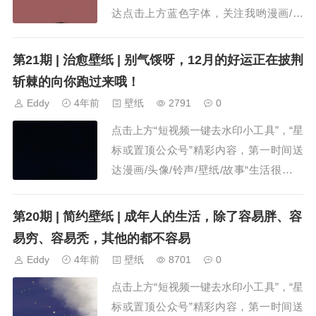
达点击上方蓝色字体，关注我哟漫画/头
像/铃声/壁纸/故事“生活很苦，还好你甜”
小贴士：点击放大 长按保存 未来这个词
第21期 | 治愈壁纸 | 别气馁呀，12月的好运正在披荆
听上去就是美好，可是你别忘了...
斩棘的向你跑过来哦！
Eddy
4年前
壁纸
2791
0
点击上方“短视频一键去水印小工具”，“星
标或置顶公众号”精彩内容，第一时间送
达漫画/头像/铃声/壁纸/故事“生活很苦，
还好你甜”小贴士：点击放大 长按保存 当
你用善良凝视着世界，世界也会用慈悲和
第20期 | 简约壁纸 | 成年人的生活，除了容易胖、容
温暖回报你。用善良接力善良...
易穷、容易秃，其他的都不容易
Eddy
4年前
壁纸
8701
0
点击上方“短视频一键去水印小工具”，“星
标或置顶公众号”精彩内容，第一时间送