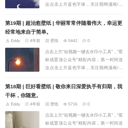
达点击上方蓝色字体，关注我哟漫画/头
像/铃声/壁纸/故事“生活很苦，还好你甜”
小贴士：点击放大 长按保存 世间总有一
第19期 | 超治愈壁纸 | 华丽常常伴随着伟大，幸运更
些事，是我们永远无法解释，也...
经常地来自于简单。
Eddy
4年前
壁纸
5442
0
点击上方“短视频一键去水印小工具”，“星
标或置顶公众号”精彩内容，第一时间送
达点击上方蓝色字体，关注我哟漫画/头
像/铃声/壁纸/故事“生活很苦，还好你甜”
小贴士：点击放大 长按保存 两颗心只要
第18期 | 巨好看壁纸 | 敬你来日深爱执手有归期，我
永远相爱不变，又何必一定要每...
干杯，你随意。
Eddy
4年前
壁纸
5716
0
点击上方“短视频一键去水印小工具”，“星
标或置顶公众号”精彩内容，第一时间送