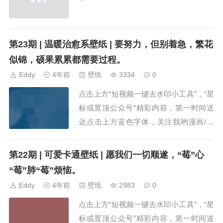
第23期 | 温暖治愈系壁纸 | 要努力，但别着急，繁花
似锦，硕果累累都需要过程。
Eddy
4年前
壁纸
3334
0
点击上方“短视频一键去水印小工具”，“星
标或置顶公众号”精彩内容，第一时间送
达点击上方蓝色字体，关注我哟漫画/头
像/铃声/壁纸/故事“生活很苦，还好你甜”
小贴士：点击放大 长按保存 长路漫漫，
第22期 | 可爱卡通壁纸 | 愿我们一切顺遂，“莓”心
终有归途，这路遥马急的人间，...
“莓”肺“莓”烦恼。
Eddy
4年前
壁纸
2983
0
点击上方“短视频一键去水印小工具”，“星
标或置顶公众号”精彩内容，第一时间送