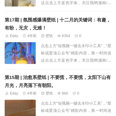
达点击上方蓝色字体，关注我哟漫画/头
像/铃声/壁纸/故事“生活很苦，还好你甜”
小贴士：点击放大 长按保存 慢品人间烟
第17期 | 氛围感爆满壁纸 | 十二月的关键词：有趣，
火色，闲观万事岁月长。看看蓝...
有盼，无灾，无难！
Eddy
4年前
壁纸
6354
0
点击上方“短视频一键去水印小工具”，“星
标或置顶公众号”精彩内容，第一时间送
达点击上方蓝色字体，关注我哟漫画/头
像/铃声/壁纸/故事“生活很苦，还好你甜”
小贴士：点击放大 长按保存 落落大方，
第15期 | 治愈系壁纸 | 不要慌，不要慌，太阳下山有
好好生活，只要在变好，慢点也...
月光，月亮落下有朝阳。
Eddy
4年前
壁纸
866
0
点击上方“短视频一键去水印小工具”，“星
标或置顶公众号”精彩内容，第一时间送