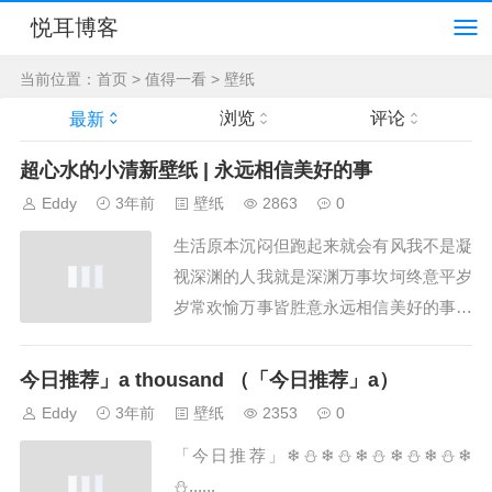
悦耳博客
当前位置：
首页
>
值得一看
>
壁纸
浏览
评论
最新
超心水的小清新壁纸 | 永远相信美好的事
Eddy
3年前
壁纸
2863
0
生活原本沉闷但跑起来就会有风我不是凝
视深渊的人我就是深渊万事坎坷终意平岁
岁常欢愉万事皆胜意永远相信美好的事即
将发生让心中无事如清水长流......
今日推荐」a thousand （「今日推荐」a）
Eddy
3年前
壁纸
2353
0
「今日推荐」❄⛄❄⛄❄⛄❄⛄❄⛄❄
⛄......