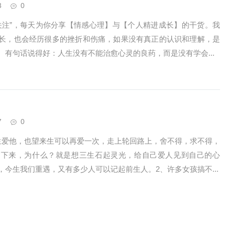
3
0
关注”，每天为你分享【情感心理】与【个人精进成长】的干货。我
长，也会经历很多的挫折和伤痛，如果没有真正的认识和理解，是
。有句话说得好：人生没有不能治愈心灵的良药，而是没有学会...
7
0
生爱他，也望来生可以再爱一次，走上轮回路上，舍不得，求不得，
写下来，为什么？就是想三生石起灵光，给自己爱人见到自己的心
今生我们重遇，又有多少人可以记起前生人。2、许多女孩搞不...
顺序真的很重要