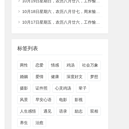
10月19日星期日，农历八月廿八，工作愉快，平安喜乐
10月18日星期六，农历八月廿七，周末愉快，平安喜乐
10月17日星期五，农历八月廿六，工作愉快，平安喜乐
标签列表
两性
恋爱
情感
鸡汤
社会万象
婚姻
爱情
健康
深度好文
梦想
摄影
证件照
心灵鸡汤
辈子
风景
早安心语
电影
影视
人生感悟
遇见
语录
励志
双相
养生
治愈