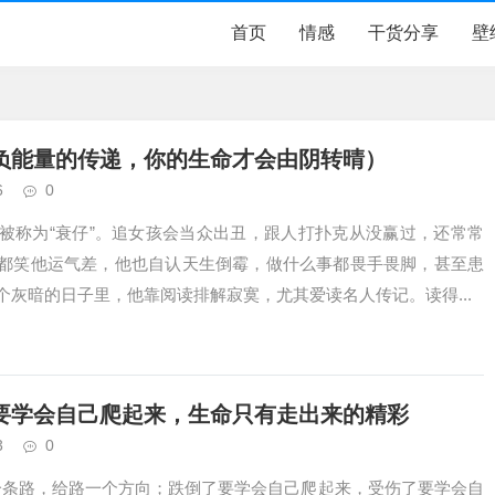
首页
情感
干货分享
壁
负能量的传递，你的生命才会由阴转晴）
6
0
被称为“衰仔”。追女孩会当众出丑，跟人打扑克从没赢过，还常常
都笑他运气差，他也自认天生倒霉，做什么事都畏手畏脚，甚至患
个灰暗的日子里，他靠阅读排解寂寞，尤其爱读名人传记。读得...
要学会自己爬起来，生命只有走出来的精彩
3
0
一条路，给路一个方向；跌倒了要学会自己爬起来，受伤了要学会自