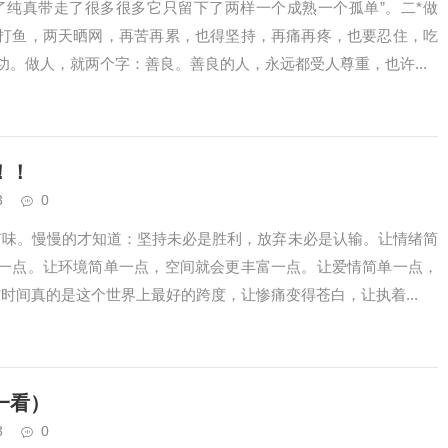
了纯真带走了很多很多它只留下了两样一个成熟一个孤单”。二*做
打鱼，两天晒网，再苦再累，也得坚持，再痛再疼，也要忍住，吃
功。做人，就两个字：善良。善良的人，永远都受人尊重，也许...
！！
3
0
有味。慢慢的才知道：坚持未必是胜利，放弃未必是认输。让情绪简
一点。让环境简单一点，空间就会更丰富一点。让爱情简单一点，
时间真的是这个世界上最好的跨度，让惨痛变得苍白，让执着...
一看）
3
0