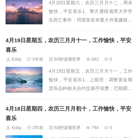
4月20日星期六，农历三月月十二，周末
愉快，平安喜乐1、警方通报湘潭大学学
生死亡事件：同寝室友有重大作案嫌疑，
已被刑拘2、民营经济促进法列入全国人
大常委会2024年度立法计划3、国台办：
4月19日星期五，农历三月月十一，工作愉快，平安
优化调整M503航线，对两岸同胞都有利
喜乐
4、江西本月发生...
Eddy
2年前
60秒读懂世界
682
0
4月19日星期五，农历三月月十一，工作
愉快，平安喜乐1、上期所：调整黄金期
货等品种相关合约交易手续费；巴勒斯坦
“入联”决议草案在安理会遭美国一票否决
2、警方再通报男子骚扰女孩殴打家长：
4月18日星期四，农历三月月初十，工作愉快，平安
一嫌犯被采取刑事强制措施3、保险股全
喜乐
线大涨！A股五大险企...
Eddy
2年前
60秒读懂世界
794
0