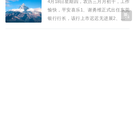
4月18日星期四，农历三月月初十，工作
愉快，平安喜乐1、谢勇维正式出任东莞
银行行长，该行上市迟迟无进展2、女子
非法性交易拒绝男子要求被打后捅死对
方，被认定防卫过当一审判4年3、湖北省
4月17日星期三，农历三月月初九，工作愉快，平安
公安厅原副厅长干永平接受审查调查4、
喜乐
已进驻31家单位！二十...
Eddy
2年前
60秒读懂世界
934
0
4月17日星期三，农历三月月初九，工作
愉快，平安喜乐1、证监会深夜回应分红
和退市等市场热点问题；二十届中央第三
轮巡视开始进驻2、山西省国道241工程被
举报存重大隐患，山西路桥集团：成立调
4月16日星期二，农历三月月初八，工作愉快，平安
查组3、“70后”李建江将出任建行副行
喜乐
长，曾任国家开发...
Eddy
2年前
60秒读懂世界
892
0