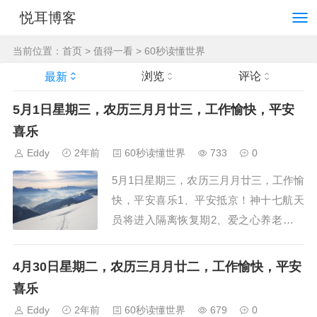
悦耳博客
当前位置：
首页
>
值得一看
>
60秒读懂世界
浏览
评论
最新
5月1日星期三，农历三月月廿三，工作愉快，平安
喜乐
Eddy
2年前
60秒读懂世界
733
0
5月1日星期三，农历三月月廿三，工作愉
快，平安喜乐1、平安抵京！神十七航天
员将进入隔离恢复期2、爱之心养老公寓
被诈骗老人诉七部门案二审遭驳回：无利
害关系3、广东省委常委程福波调任中国
4月30日星期二，农历三月月廿二，工作愉快，平安
兵器工业集团有限公司董事长4、光伏行
喜乐
业业绩大跳水，四大龙头...
Eddy
2年前
60秒读懂世界
679
0