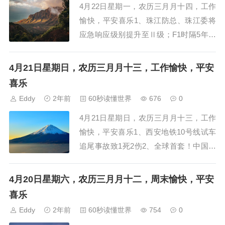
4月22日星期一，农历三月月十四，工作
愉快，平安喜乐1、珠江防总、珠江委将
应急响应级别提升至Ⅱ级；F1时隔5年重
回上海，维斯塔潘获得冠军2、北江或发
生特大洪水，珠江防总、珠江委将应急响
4月21日星期日，农历三月月十三，工作愉快，平安
应提升至Ⅱ级3、广东全省因本轮暴雨累
喜乐
计停电116万户，近...
Eddy
2年前
60秒读懂世界
676
0
4月21日星期日，农历三月月十三，工作
愉快，平安喜乐1、西安地铁10号线试车
追尾事故致1死2伤2、全球首套！中国发
布基于嫦娥工程高精度月球地质图集3、
新任海军新闻发言人、海军政治工作部宣
4月20日星期六，农历三月月十二，周末愉快，平安
传局大校局长冷国伟首次公开亮相4、上
喜乐
海地铁试点“闸机常...
Eddy
2年前
60秒读懂世界
754
0