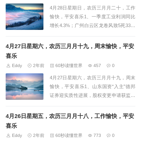
4月28日星期日，农历三月月二十，工作
愉快，平安喜乐1、一季度工业利润同比
增长4.3%；广州白云区龙卷风致5死33伤
2、广东卫健系统三任前一把手被查，一
局长被点名“吃高档菜肴”3、长春警方通
4月27日星期六，农历三月月十九，周末愉快，平安
报流浪猫被烈性犬咬死：三名犬主被行政
喜乐
处罚，三犬待依...
Eddy
2年前
60秒读懂世界
457
0
4月27日星期六，农历三月月十九，周末
愉快，平安喜乐1、山东国资“入主”德邦
证券迎实质性进展，股权变更申请获监管
受理2、东西大动脉沿江高铁今年将全线
开工，串联6省市、总投资超5000亿3、
4月26日星期五，农历三月月十八，工作愉快，平安
四大民营炼化去年共赚90亿，荣盛净利下
喜乐
跌、恒力为盈利...
Eddy
2年前
60秒读懂世界
773
0