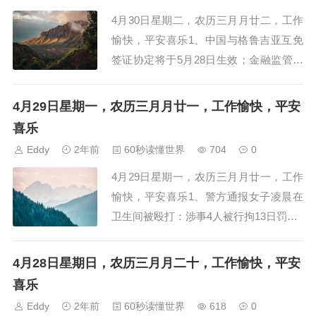
4月30日星期二，农历三月月廿二，工作
愉快，平安喜乐1、中国与格鲁吉亚互免
签证协定将于5月28日生效；金融监管总
局发文规范企业集团财务公司发展2、云
南省昆明市委原副书记、市长王喜良接受
4月29日星期一，农历三月月廿一，工作愉快，平安
审查调查3、遭遇塌方腐败的晋能控股集
喜乐
团，首届领导班子又一...
Eddy
2年前
60秒读懂世界
704
0
4月29日星期一，农历三月月廿一，工作
愉快，平安喜乐1、警方通报女子凌晨在
卫生间被殴打：涉事4人被行拘13日罚款1
千元2、央视曝光提升视力的“黑生意”：
号称7天摘掉近视镜，或狂揽超10亿元3、
4月28日星期日，农历三月月二十，工作愉快，平安
教育部：把孤、残儿童等作为义务教育控
喜乐
辍保学重点监...
Eddy
2年前
60秒读懂世界
618
0