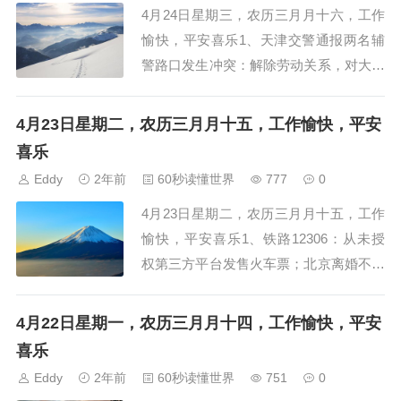
4月24日星期三，农历三月月十六，工作
愉快，平安喜乐1、天津交警通报两名辅
警路口发生冲突：解除劳动关系，对大队
长和政委免职2、长沙警方通报14岁女生
被同学殴打：将嫌疑人及在场人员传唤到
4月23日星期二，农历三月月十五，工作愉快，平安
案3、应急部增派工作组赴广东指导地质
喜乐
灾害应急处置，6个失...
Eddy
2年前
60秒读懂世界
777
0
4月23日星期二，农历三月月十五，工作
愉快，平安喜乐1、铁路12306：从未授
权第三方平台发售火车票；北京离婚不满
一年名下无房执行首套房贷利率2、女子
请婚假回老家办婚礼却被拒批、开除，法
4月22日星期一，农历三月月十四，工作愉快，平安
院判公司赔4.6万元3、平台上有人售卖野
喜乐
保动物直播狩猎...
Eddy
2年前
60秒读懂世界
751
0