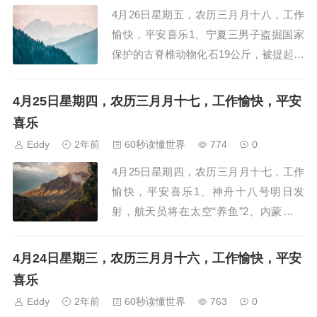
4月26日星期五，农历三月月十八，工作
愉快，平安喜乐1、宁夏三男子盗掘国家
保护的古脊椎动物化石19公斤，被提起公
诉2、华泰证券大动作！出售统包资管平
台AssetMark，有望斩获17.93亿美元现
4月25日星期四，农历三月月十七，工作愉快，平安
金3、加沙的女性正面临困境，尤其是当
喜乐
她们作为...
Eddy
2年前
60秒读懂世界
774
0
4月25日星期四，农历三月月十七，工作
愉快，平安喜乐1、神舟十八号明日发
射，航天员将在太空“养鱼”2、内蒙古开
鲁县被免职镇干部学历、身份被质疑，官
方：正调查3、成都一企业被举报用“市政
4月24日星期三，农历三月月十六，工作愉快，平安
抢修”罐车偷排污，环境局：正调查4、重
喜乐
庆动物园通报保育员...
Eddy
2年前
60秒读懂世界
763
0