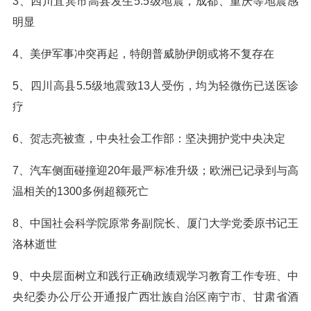
3、四川宜宾市高县发生5.5级地震，成都、重庆等地震感
明显
4、美伊军事冲突再起，特朗普威胁伊朗或将不复存在
5、四川高县5.5级地震致13人受伤，均为轻微伤已送医诊
疗
6、贺志亮被查，中央社会工作部：坚决拥护党中央决定
7、汽车侧面碰撞迎20年最严标准升级；欧洲已记录到与高
温相关的1300多例超额死亡
8、中国社会科学院原常务副院长、厦门大学党委原书记王
洛林逝世
9、中央层面树立和践行正确政绩观学习教育工作专班、中
央纪委办公厅公开通报广西壮族自治区南宁市、甘肃省酒