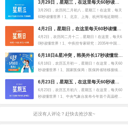
3月29日，星期三，在这里每天60秒读懂
物流企业大宗商品仓储设施用地税收优惠政策；两
世界！
部门：对小微企业年应纳税所得额不超100万部分，
3月29日，农历闰二月初八，星期三！在这里，每天
按2...
60秒读懂世界！1、北京、上海、杭州等地近期明
确：将有序放开设摊、允许外摆；2、网信办：严厉
4月2日，星期日，在这里每天60秒读懂世
打击网上恶意损害企业和企业家形象声誉等违法违
界！
规行为；3、厦门调整限购政策：厦门户籍单身人士
4月2日，农历闰二月十二，星期日！在这里，每天6
可购第二套...
0秒读懂世界！1、中疾控专家研究：2035年中国人
的预期寿命或将增长到81.3岁；中疾控：3月23日至
6月18日&星冲突，韩美外长17秒读懂世界
30日共发现本土重点关注变异株22例；2、上海：4
（6月17日，美媒今日必读）
月1日起全市禁行国三柴油货车，继续鼓励符...
6月18日，农历五月初一，星期日！在这里，每天60
秒读懂世界！1、国家医保局：医保跨省转移接续期
将缩至15个工作日，凭医保二维码或刷脸就可看病
6月23日，星期五，在这里每天60秒读懂
买药；2、江西通报"鸭脖事件"调查结果：判定为鼠
世界！
头，被食堂于事发当日丢弃。吊销涉事...
6月23日，农历五月初六，星期五！在这里，每天60
秒读懂世界！1、中央气象台发布今年首个高温橙色
预警：多地超过40℃，未来十天，京津冀、河南、
山东、内蒙古等地有高温灾害中风险，户外活动注
意中暑或热射病；2、知名品牌"拉夏贝尔"...