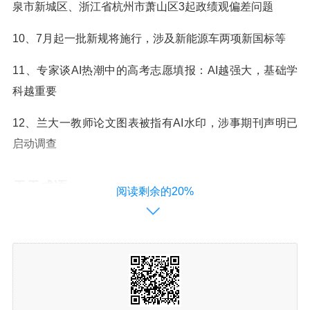
泉市新城区、浙江省杭州市萧山区3起政绩观偏差问题
10、7月起一批新规将施行，涉及新能源车两项新国标等
11、专家谈AI热潮中的高考志愿填报：AI越强大，基础学
科越重要
12、兰大一教师论文图表被指有AI水印，涉事期刊声明已
启动调查
天天成语
阅读剩余的20%
有求必应(yǒu qiú bì yìng)
释义：只要有人请求帮助，就一定答应。
出处：清·霁园主人《夜谭随录·崔秀才》：“往日良朋密
友，有求必应。”