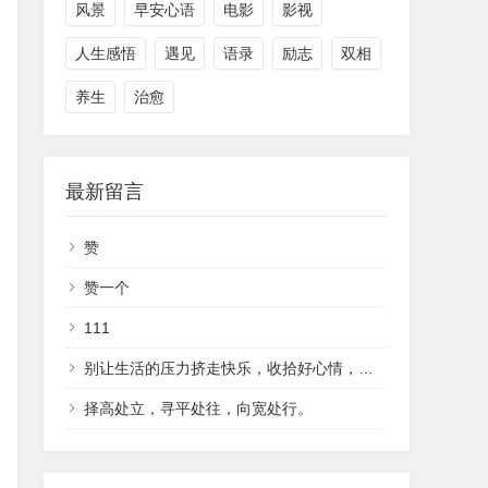
风景
早安心语
电影
影视
人生感悟
遇见
语录
励志
双相
养生
治愈
最新留言
赞
赞一个
111
别让生活的压力挤走快乐，收拾好心情，继续前行，在繁华中自律，在落魄中自愈。
择高处立，寻平处往，向宽处行。