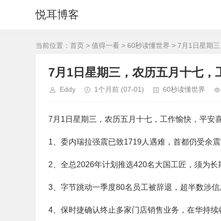
悦耳博客
当前位置：
首页
>
值得一看
>
60秒读懂世界
> 7月1日星
7月1日星期三，农历五月十七，
Eddy
1个月前
(07-01)
60秒读懂世界
7月1日星期三，农历五月十七，工作愉快，平安
1、委内瑞拉强震已致1719人遇难，首都仍受余
2、全总2026年计划推选420名大国工匠，须为
3、字节跳动一季度80名员工被辞退，超半数涉
4、保时捷确认终止多家门店销售业务，在华持续