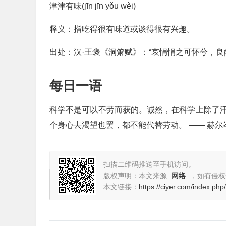
津津有味(jīn jīn yǒu wèi)
释义：指吃得很有味道或谈得很有兴趣。
出处：汉·王褒《洞箫赋》：“哀悁悁之可怀兮，良
每日一语
科学不是可以不劳而获的。诚然，在科学上除了
个身心去渴望也罢，都不能代替劳动。 —— 赫尔
扫描二维码推送至手机访问。
版权声明：本文来源
网络
，如有侵权
本文链接：
https://ciyer.com/index.php