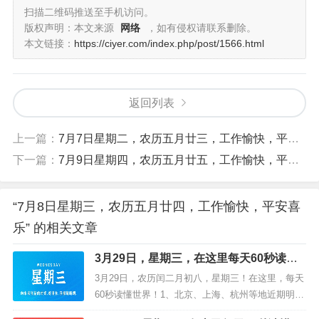
扫描二维码推送至手机访问。
版权声明：本文来源
网络
，如有侵权请联系删除。
每日一语
本文链接：
https://ciyer.com/index.php/post/1566.html
蜜蜂从花中啜蜜离开时营营地道谢，浮夸的蝴蝶却是相信
花是应该向他道谢的。 —— 泰戈尔
返回列表
上一篇：
7月7日星期二，农历五月廿三，工作愉快，平安喜乐
下一篇：
7月9日星期四，农历五月廿五，工作愉快，平安喜乐
“7月8日星期三，农历五月廿四，工作愉快，平安喜
乐” 的相关文章
3月29日，星期三，在这里每天60秒读懂
世界！
3月29日，农历闰二月初八，星期三！在这里，每天
60秒读懂世界！1、北京、上海、杭州等地近期明
确：将有序放开设摊、允许外摆；2、网信办：严厉