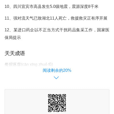
10、四川宜宾市高县发生5.0级地震，震源深度8千米
11、强对流天气已致湖北11人死亡，救援救灾正有序开展
12、某进口药企以不正当方式干扰药品集采工作，国家医
保局提示
天天成语
餐腥啄腐(cān xīng zhuó fǔ)
阅读剩余的20%
释义：比喻追求功名利禄。
出处：《庄子·秋水》：“夫鹓雏，发于南海而飞于北海，非
梧桐不止，非练实不食，非醴泉不饮。于是鸱得腐鼠，鹓
雏过之，仰而视之曰：‘哧！’今子欲以子之梁国而哧我
邪？”